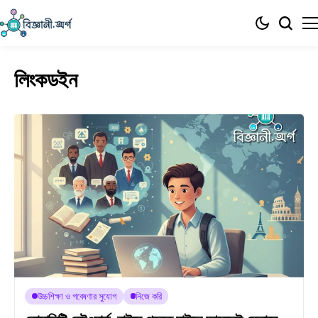
লিংকডইন
উচ্চশিক্ষা ও গবেষণার সুযোগ
নিজে করি