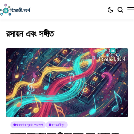
রসায়ন এবং সঙ্গীত
গবেষণার প্রথম পদক্ষেপ
রসায়নবিদ্যা