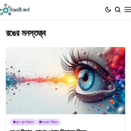
রঙের মনস্তত্ত্ব
গল্পে গল্পে বিজ্ঞান
সাধারণ বিজ্ঞান