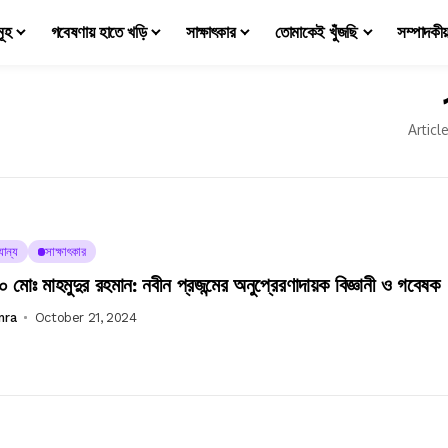
মূহ
গবেষণায় হাতে খড়ি
সাক্ষাৎকার
তোমাকেই খুঁজছি
সম্পাদকী
Articl
যান্য
সাক্ষাৎকার
মোঃ মাহমুদুর রহমান: নবীন প্রজন্মের অনুপ্রেরণাদায়ক বিজ্ঞানী ও গবেষক
mra
October 21, 2024