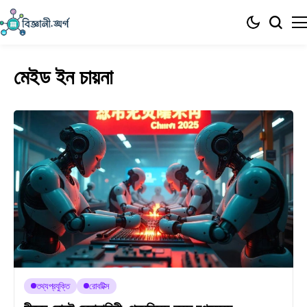
মেইড ইন চায়না
তথ্যপ্রযুক্তি
রোবটিক্স