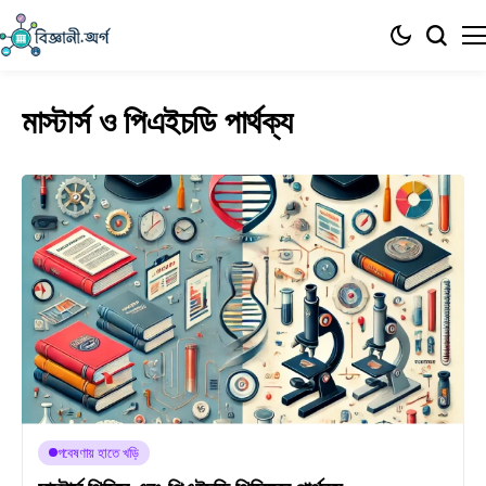
মাস্টার্স ও পিএইচডি পার্থক্য
গবেষণায় হাতে খড়ি