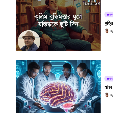
সম্প
কৃত্র
Bi
গবে
মানব
Bi