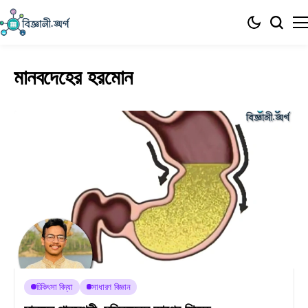
মানবদেহের হরমোন
চিকিৎসা বিদ্যা
সাধারণ বিজ্ঞান