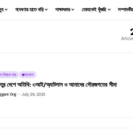
মূহ
গবেষণায় হাতে খড়ি
সাক্ষাৎকার
তোমাকেই খুঁজছি
সম্পাদকী
Articl
্ঞান বিষয়ক খবর
মহাকাশ
েতুর দেশে অতিথি: ৩আই/অ্যাটলাস ও আমাদের সৌরজগতের সীমা
ggani Org
July 26, 2025