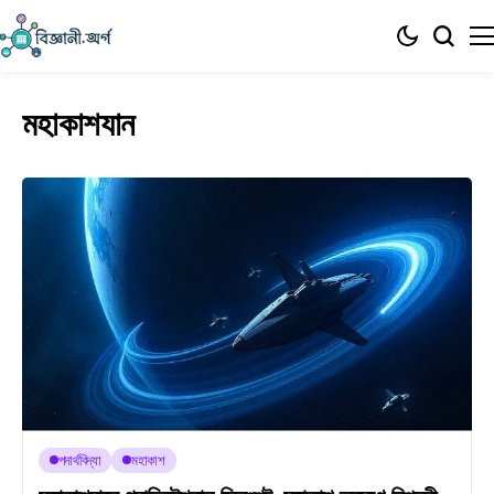
মহাকাশযান
পদার্থবিদ্যা
মহাকাশ