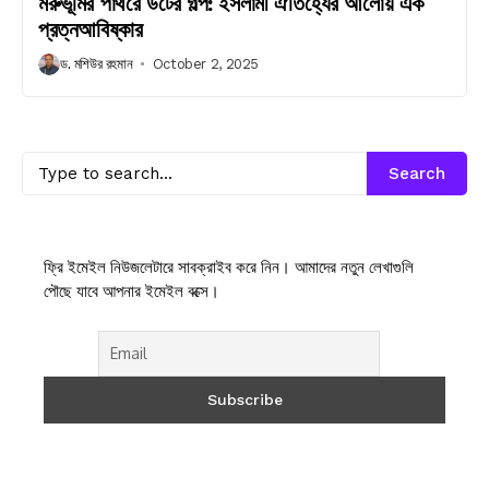
মরুভূমির পাথরে উটের গল্প: ইসলামী ঐতিহ্যের আলোয় এক
প্রত্নআবিষ্কার
ড. মশিউর রহমান
October 2, 2025
Search
ফ্রি ইমেইল নিউজলেটারে সাবক্রাইব করে নিন। আমাদের নতুন লেখাগুলি
পৌছে যাবে আপনার ইমেইল বক্সে।