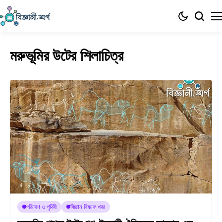
মরুভূমির উটের শিলাচিত্র
পরিবেশ ও পৃথিবী
বিজ্ঞান বিষয়ক খবর