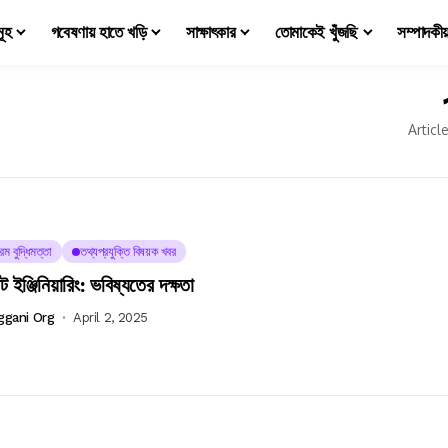
মূহ
গবেষণায় হাতে খড়ি
সাক্ষাৎকার
তোমাকেই খুঁজছি
সম্পাদকী
Articl
রিম বুদ্ধিমত্তা
তথ্যপ্রযুক্তি বিষয়ক খবর
পট ইঞ্জিনিয়ারিং: ভবিষ্যতের দক্ষতা
ggani Org
April 2, 2025