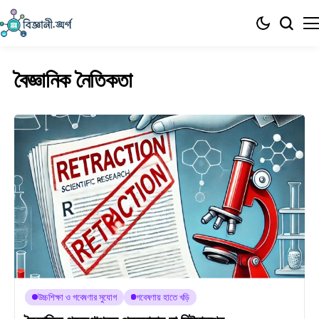
বৈজ্ঞানিক নৈতিকতা
উচ্চশিক্ষা ও গবেষণার সুযোগ
গবেষণায় হাতে খড়ি