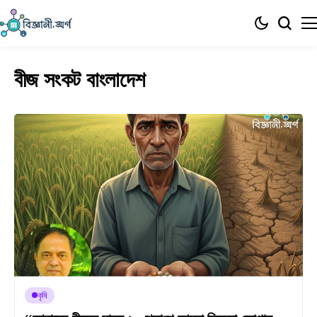
বীজ সংকট বাংলাদেশ
কৃষি