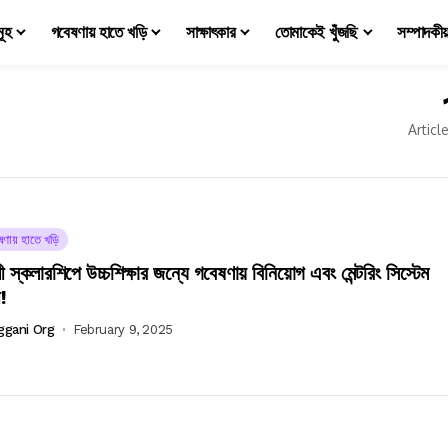
মূহ
গবেষণায় হাতে খড়ি
সাক্ষাৎকার
তোমাকেই খুঁজছি
সম্পাদকী
Articl
ষণায় হাতে খড়ি
ী স্কলারশিপে উচ্চশিক্ষার জন্যে গবেষণায় বিনিয়োগ এবং মেন্টরিং সিস্টেম
!
ggani Org
February 9, 2025