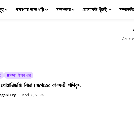
মূহ
গবেষণায় হাতে খড়ি
সাক্ষাৎকার
তোমাকেই খুঁজছি
সম্পাদকী
Articl
ত
বিজ্ঞান বিষয়ক খবর
োয়ারিজমি: বিজ্ঞান জগতের কালজয়ী পথিকৃৎ
ggani Org
April 3, 2025