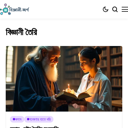
বিজ্ঞানী তৈরি
কলাম
গবেষণায় হাতে খড়ি