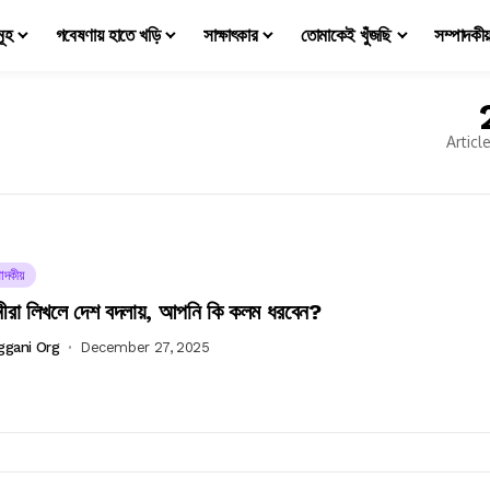
মূহ
গবেষণায় হাতে খড়ি
সাক্ষাৎকার
তোমাকেই খুঁজছি
সম্পাদকী
Articl
াদকীয়
ঞানীরা লিখলে দেশ বদলায়, আপনি কি কলম ধরবেন?
ggani Org
December 27, 2025