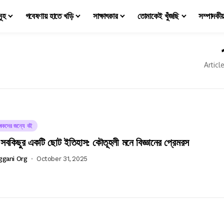
মূহ
গবেষণায় হাতে খড়ি
সাক্ষাৎকার
তোমাকেই খুঁজছি
সম্পাদকী
Articl
ষকদের জন্যে বই
় সবকিছুর একটি ছোট ইতিহাস: কৌতূহলী মনে বিজ্ঞানের প্রেমরস
ggani Org
October 31, 2025