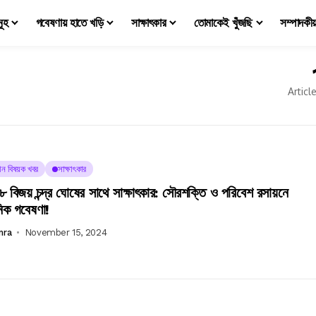
মূহ
গবেষণায় হাতে খড়ি
সাক্ষাৎকার
তোমাকেই খুঁজছি
সম্পাদকী
Articl
্ঞান বিষয়ক খবর
সাক্ষাৎকার
 বিজয় চন্দ্র ঘোষের সাথে সাক্ষাৎকার: সৌরশক্তি ও পরিবেশ রসায়নে
িক গবেষণা!
mra
November 15, 2024