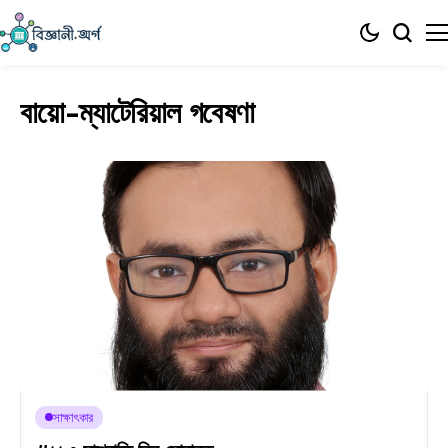
বায়ো-ম্যাটেরিয়াল গবেষণা
সাক্ষাৎকার