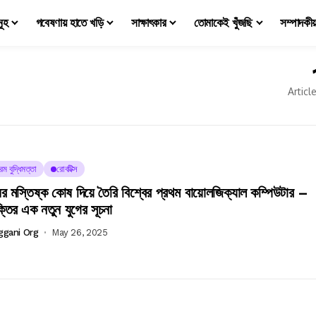
মূহ
গবেষণায় হাতে খড়ি
সাক্ষাৎকার
তোমাকেই খুঁজছি
সম্পাদকী
Articl
রিম বুদ্ধিমত্তা
রোবটিক্স
ের মস্তিষ্ক কোষ দিয়ে তৈরি বিশ্বের প্রথম বায়োলজিক্যাল কম্পিউটার –
ক্তির এক নতুন যুগের সূচনা
ggani Org
May 26, 2025