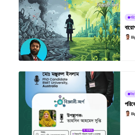
পরিব
বায়ো
Bi
উচ্
পরিবে
Bi