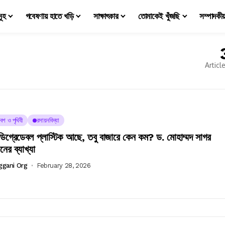
মূহ
গবেষণায় হাতে খড়ি
সাক্ষাৎকার
তোমাকেই খুঁজছি
সম্পাদকী
Articl
েশ ও পৃথিবী
রসায়নবিদ্যা
োডিগ্রেডেবল প্লাস্টিক আছে, তবু বাজারে কেন কম? ড. মোহাম্মদ সাগর
ের ব্যাখ্যা
ggani Org
February 28, 2026