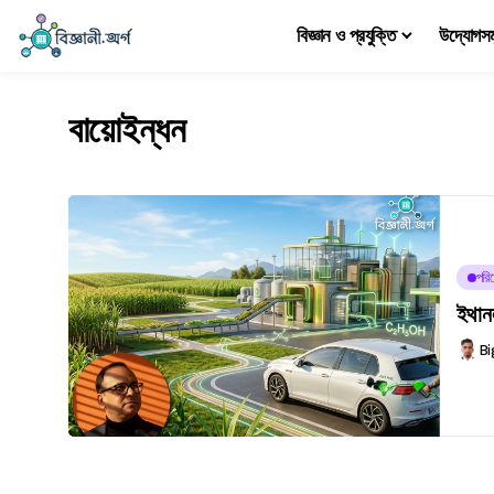
বিজ্ঞান ও প্রযুক্তি
উদ্যোগস
বায়োইন্ধন
পরিব
ইথানল
Bi