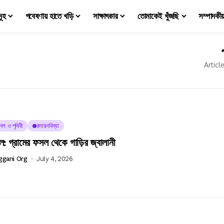
মূহ
গবেষণায় হাতে খড়ি
সাক্ষাৎকার
তোমাকেই খুঁজছি
সম্পাদকী
Articl
েশ ও পৃথিবী
রসায়নবিদ্যা
: গ্রামের ফসল থেকে গাড়ির জ্বালানী
ggani Org
July 4, 2026