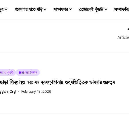
মূহ
গবেষণায় হাতে খড়ি
সাক্ষাৎকার
তোমাকেই খুঁজছি
সম্পাদকী
Articl
েশ ও পৃথিবী
সাধারণ বিজ্ঞান
ছাড়া সিদ্ধান্ত নয়: বন ব্যবস্থাপনায় তথ্যভিত্তিক ভাবনার গুরুত্ব
ggani Org
February 18, 2026