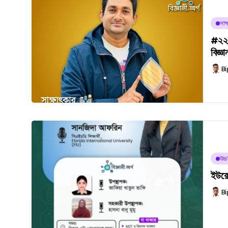
সাক্
#২২১
বিজ্ঞা
Bi
উচ্
ইউরো
Bi