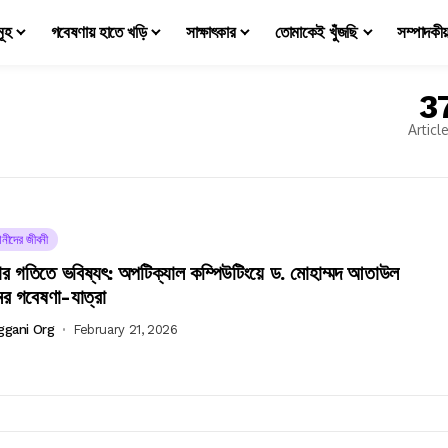
মূহ
গবেষণায় হাতে খড়ি
সাক্ষাৎকার
তোমাকেই খুঁজছি
সম্পাদকী
3
Articl
ঞানীদের জীবনী
 গতিতে ভবিষ্যৎ: অপটিক্যাল কম্পিউটিংয়ে ড. মোহাম্মদ আতাউল
ের গবেষণা-যাত্রা
ggani Org
February 21, 2026