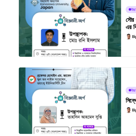
উচ্
সৌর 
এর ব
Bi
উচ্
সিন্
Bi