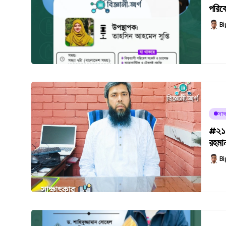
পরিবে
Bi
সাক্
#২১১ 
রহমা
Bi