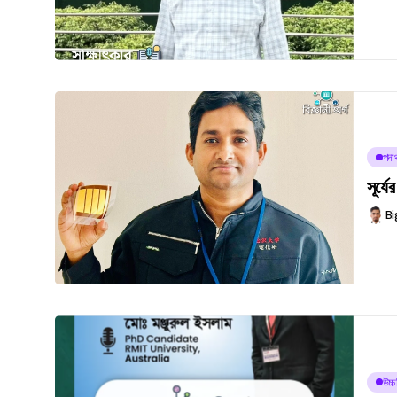
পদার্
সূর্য
Bi
উচ্