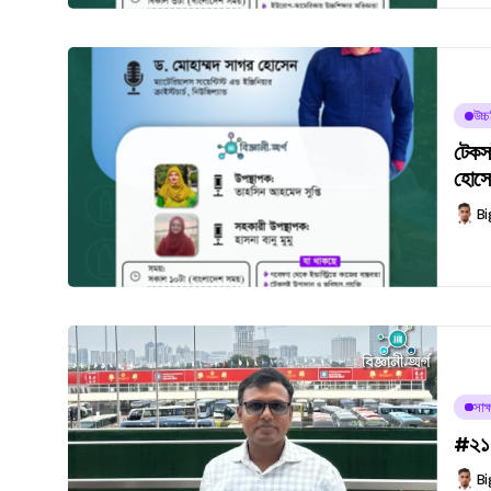
উচ্
টেকসই
হোসেন
Bi
সাক্
#২১২
Bi