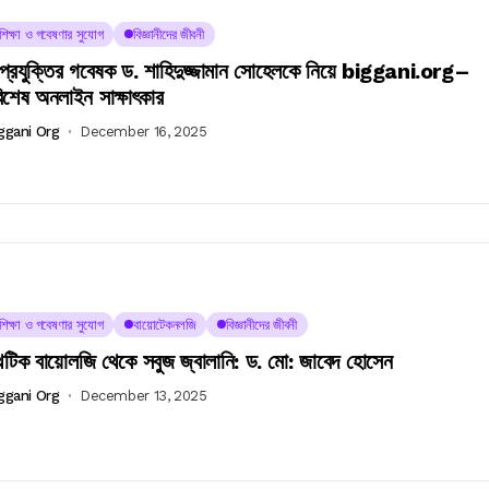
চশিক্ষা ও গবেষণার সুযোগ
বিজ্ঞানীদের জীবনী
প্রযুক্তির গবেষক ড. শাহিদুজ্জামান সোহেলকে নিয়ে biggani.org–
িশেষ অনলাইন সাক্ষাৎকার
ggani Org
December 16, 2025
চশিক্ষা ও গবেষণার সুযোগ
বায়োটেকনলজি
বিজ্ঞানীদের জীবনী
থেটিক বায়োলজি থেকে সবুজ জ্বালানি: ড. মো: জাবেদ হোসেন
ggani Org
December 13, 2025