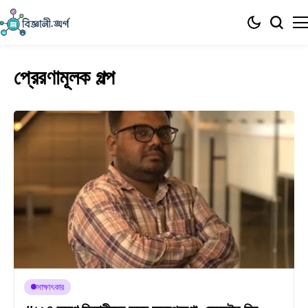
প্রেরণামূলক গল্প
সাক্ষাৎকার