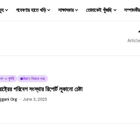
মূহ
গবেষণায় হাতে খড়ি
সাক্ষাৎকার
তোমাকেই খুঁজছি
সম্পাদকী
Articl
েশ ও পৃথিবী
বিজ্ঞান বিষয়ক খবর
রাষ্ট্রের পরিবেশ সংস্থার রিপোর্ট লুকানো চেষ্টা
ggani Org
June 3, 2025