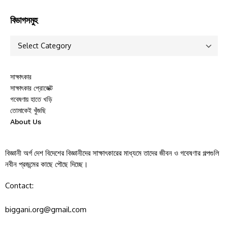
বিভাগসমুহ
সাক্ষাৎকার
সাক্ষাৎকার প্রোজেক্ট
গবেষণায় হাতে খড়ি
তোমাকেই খুঁজছি
About Us
বিজ্ঞানী অর্গ দেশ বিদেশের বিজ্ঞানীদের সাক্ষাৎকারের মাধ্যমে তাদের জীবন ও গবেষণার গল্পগুলি
নবীন প্রজন্মের কাছে পৌছে দিচ্ছে।
Contact:
biggani.org@gmail.com