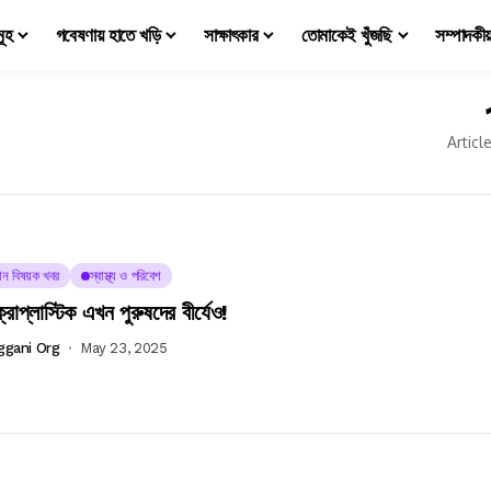
মূহ
গবেষণায় হাতে খড়ি
সাক্ষাৎকার
তোমাকেই খুঁজছি
সম্পাদকী
Articl
্ঞান বিষয়ক খবর
স্বাস্থ্য ও পরিবেশ
রোপ্লাস্টিক এখন পুরুষদের বীর্যেও!
ggani Org
May 23, 2025