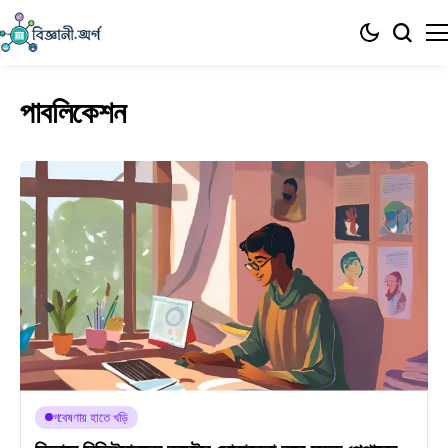
পাবলিকেশন
গবেষণায় হাতে খড়ি