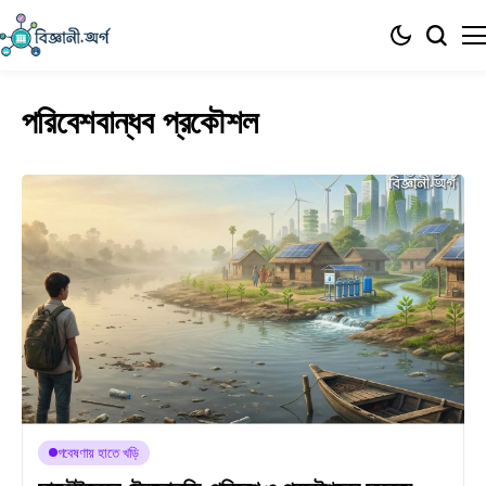
পরিবেশবান্ধব প্রকৌশল
গবেষণায় হাতে খড়ি