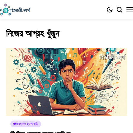
নিজের আগ্রহ খুঁজুন
গবেষণায় হাতে খড়ি