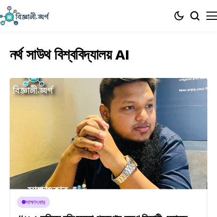
নর্থ সাউথ বিশ্ববিদ্যালয় AI
সাক্ষাৎকার