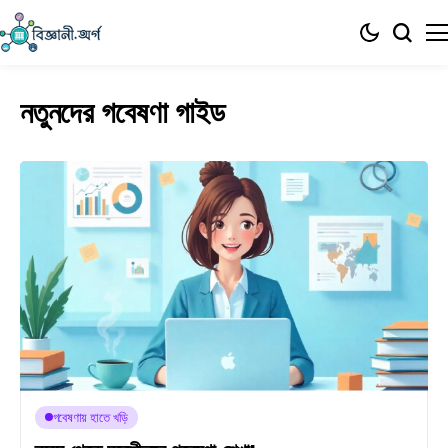
নতুনদের গবেষণা গাইড
গবেষণায় হাতে খড়ি