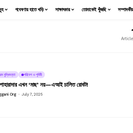
মূহ
গবেষণায় হাতে খড়ি
সাক্ষাৎকার
তোমাকেই খুঁজছি
সম্পাদকী
Articl
রিম বুদ্ধিমত্তা
পরিবেশ ও পৃথিবী
 পাহারাদার এখন ‘মাছ’ নয়—এআই চালিত রোবট!
ggani Org
July 7, 2025