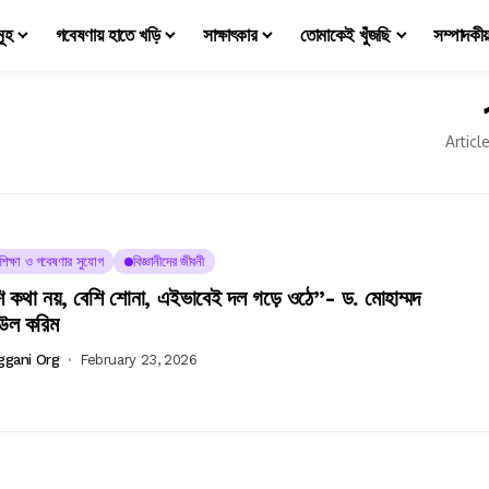
মূহ
গবেষণায় হাতে খড়ি
সাক্ষাৎকার
তোমাকেই খুঁজছি
সম্পাদকী
Articl
চশিক্ষা ও গবেষণার সুযোগ
বিজ্ঞানীদের জীবনী
ি কথা নয়, বেশি শোনা, এইভাবেই দল গড়ে ওঠে”- ড. মোহাম্মদ
উল করিম
ggani Org
February 23, 2026