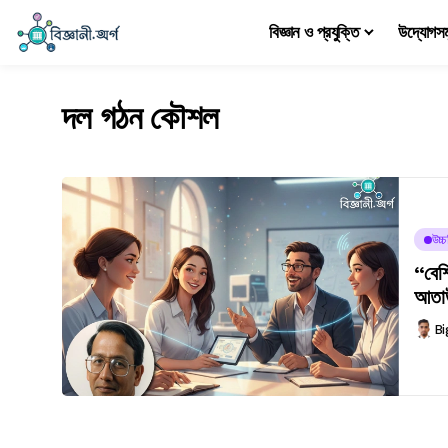
বিজ্ঞান ও প্রযুক্তি
উদ্যোগস
দল গঠন কৌশল
উচ্
“বেশ
আতা
Bi