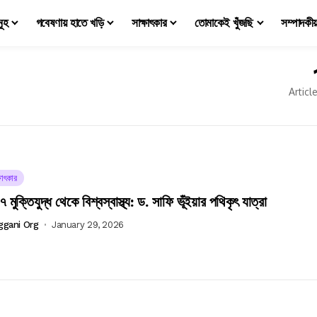
মূহ
গবেষণায় হাতে খড়ি
সাক্ষাৎকার
তোমাকেই খুঁজছি
সম্পাদকী
Articl
ষাৎকার
মুক্তিযুদ্ধ থেকে বিশ্বস্বাস্থ্য: ড. সাফি ভূঁইয়ার পথিকৃৎ যাত্রা
ggani Org
January 29, 2026