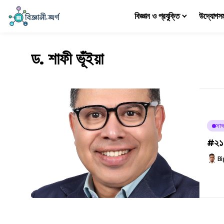
বিজ্ঞান ও প্রযুক্তি
উদ্যোগস
ড. শাফী ভূঁইয়া
সাক্
#২১৭ 
Bi