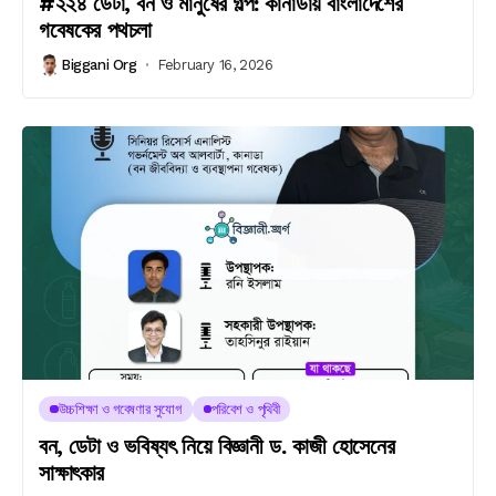
#২২৪ ডেটা, বন ও মানুষের গল্প: কানাডায় বাংলাদেশের
গবেষকের পথচলা
Biggani Org
February 16, 2026
উচ্চশিক্ষা ও গবেষণার সুযোগ
পরিবেশ ও পৃথিবী
বন, ডেটা ও ভবিষ্যৎ নিয়ে বিজ্ঞানী ড. কাজী হোসেনের
সাক্ষাৎকার