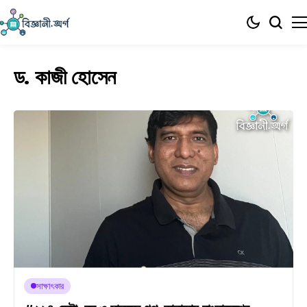
ড. কাজী হোসেন
সাক্ষাৎকার