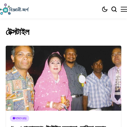
টেক্সটাইল
সাক্ষাৎকার