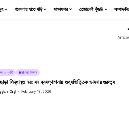
মূহ
গবেষণায় হাতে খড়ি
সাক্ষাৎকার
তোমাকেই খুঁজছি
সম্পাদকী
Articl
েশ ও পৃথিবী
সাধারণ বিজ্ঞান
ছাড়া সিদ্ধান্ত নয়: বন ব্যবস্থাপনায় তথ্যভিত্তিক ভাবনার গুরুত্ব
ggani Org
February 18, 2026