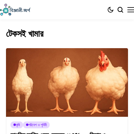
টেকসই খামার
কৃষি
পরিবেশ ও পৃথিবী