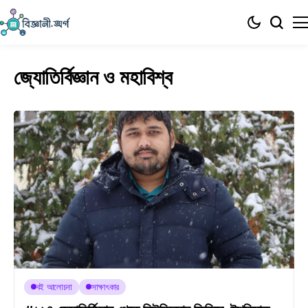
জ্যোতির্বিজ্ঞান ও মহাবিশ্ব
বই আলোচনা
সাক্ষাৎকার