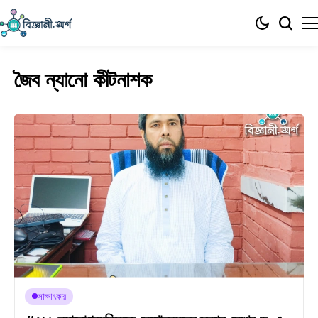
জৈব ন্যানো কীটনাশক
সাক্ষাৎকার