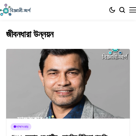
জীবনধারা উন্নয়ন
সাক্ষাৎকার