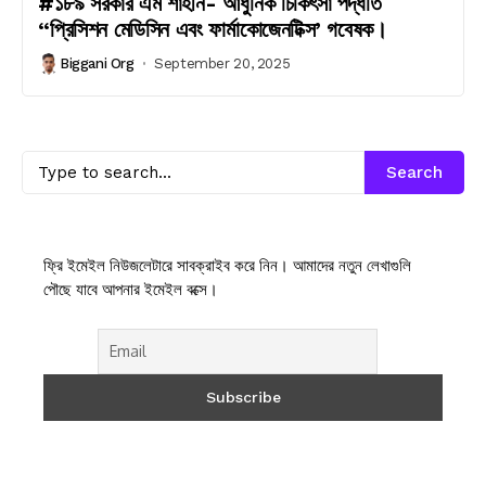
#১৮৯ সরকার এম শাহীন- আধুনিক চিকিৎসা পদ্ধতি
“প্রিসিশন মেডিসিন এবং ফার্মাকোজেনটিক্স’ গবেষক।
Biggani Org
September 20, 2025
Search
ফ্রি ইমেইল নিউজলেটারে সাবক্রাইব করে নিন। আমাদের নতুন লেখাগুলি
পৌছে যাবে আপনার ইমেইল বক্সে।