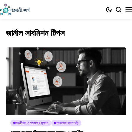
জার্নাল সাবমিশন টিপস
উচ্চশিক্ষা ও গবেষণার সুযোগ
গবেষণায় হাতে খড়ি