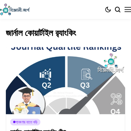
জার্নাল কোয়ার্টাইল র‍্যাংকিং
গবেষণায় হাতে খড়ি