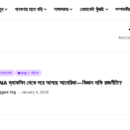
মূহ
গবেষণায় হাতে খড়ি
সাক্ষাৎকার
তোমাকেই খুঁজছি
সম্পাদকী
Articl
োটেকনলজি
স্বাস্থ্য ও পরিবেশ
 ভ্যাকসিন থেকে সরে আসছে আমেরিকা—বিজ্ঞান নাকি রাজনীতি?
ggani Org
January 4, 2026