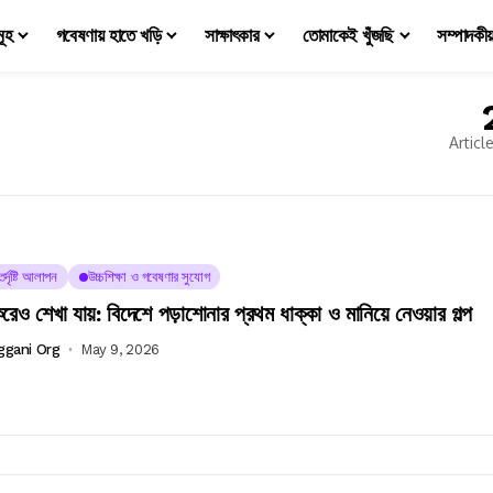
মূহ
গবেষণায় হাতে খড়ি
সাক্ষাৎকার
তোমাকেই খুঁজছি
সম্পাদকী
Articl
র্দৃষ্টি আলাপন
উচ্চশিক্ষা ও গবেষণার সুযোগ
রেও শেখা যায়: বিদেশে পড়াশোনার প্রথম ধাক্কা ও মানিয়ে নেওয়ার গল্প
ggani Org
May 9, 2026