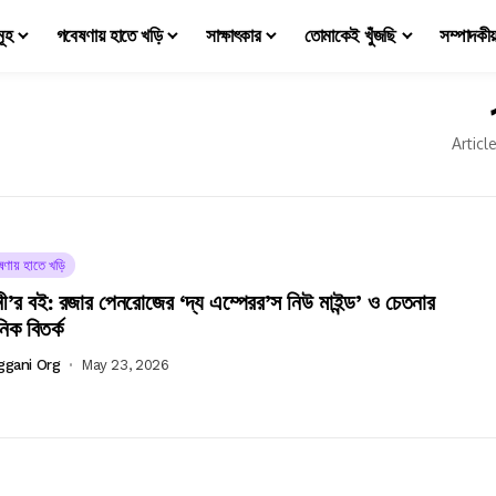
মূহ
গবেষণায় হাতে খড়ি
সাক্ষাৎকার
তোমাকেই খুঁজছি
সম্পাদকী
Articl
ষণায় হাতে খড়ি
ানী’র বই: রজার পেনরোজের ‘দ্য এম্পেরর’স নিউ মাইন্ড’ ও চেতনার
নিক বিতর্ক
ggani Org
May 23, 2026