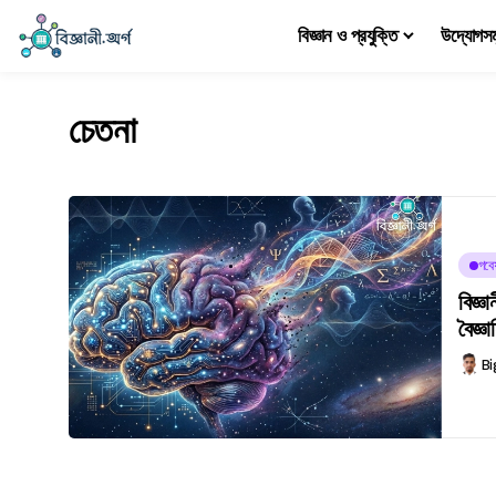
বিজ্ঞান ও প্রযুক্তি
উদ্যোগস
চেতনা
গবে
বিজ্ঞ
বৈজ্ঞা
Bi